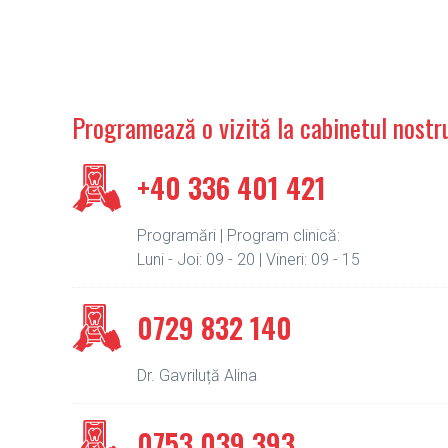
Programează o vizită la cabinetul nostr
+40 336 401 421
Programări | Program clinică:
Luni - Joi: 09 - 20 | Vineri: 09 - 15
0729 832 140
Dr. Gavriluță Alina
0753 039 393