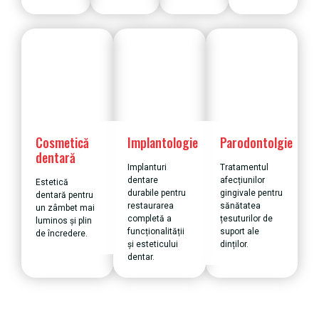
Cosmetică
Implantologie
Parodontolgie
dentară
Implanturi
Tratamentul
dentare
afecțiunilor
Estetică
durabile pentru
gingivale pentru
dentară pentru
restaurarea
sănătatea
un zâmbet mai
completă a
țesuturilor de
luminos și plin
funcționalității
suport ale
de încredere.
și esteticului
dinților.
dentar.