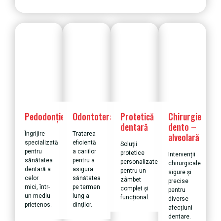
Pedodonție
Odontoterapie
Protetică
Chirurgie
dentară
dento –
Îngrijire
Tratarea
alveolară
specializată
eficientă
Soluții
pentru
a cariilor
protetice
Intervenții
sănătatea
pentru a
personalizate
chirurgicale
dentară a
asigura
pentru un
sigure și
celor
sănătatea
zâmbet
precise
mici, într-
pe termen
complet și
pentru
un mediu
lung a
funcțional.
diverse
prietenos.
dinților.
afecțiuni
dentare.