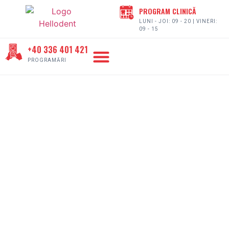
PROGRAM CLINICĂ
LUNI - JOI: 09 - 20 | VINERI:
09 - 15
+40 336 401 421
DESPRE HELLODENT
PROGRAMĂRI