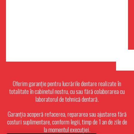
Oferim garanție pentru lucrările dentare realizate în
totalitate în cabinetul nostru, cu sau fără colaborarea cu
laboratorul de tehnică dentară.
Garanția acoperă refacerea, repararea sau ajustarea fără
costuri suplimentare, conform legii, timp de 1 an de zile de
la momentul execuției.