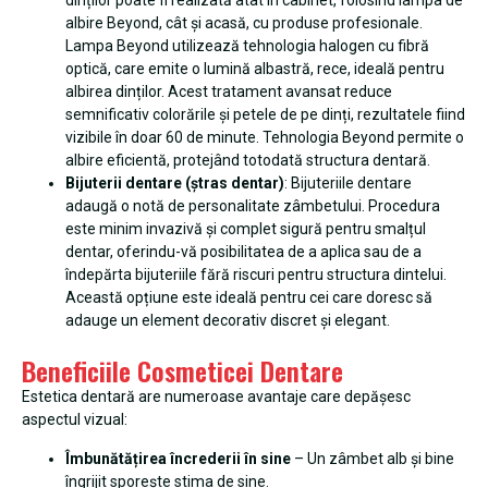
dinților poate fi realizată atât în cabinet, folosind lampa de
albire Beyond, cât și acasă, cu produse profesionale.
Lampa Beyond utilizează tehnologia halogen cu fibră
optică, care emite o lumină albastră, rece, ideală pentru
albirea dinților. Acest tratament avansat reduce
semnificativ colorările și petele de pe dinți, rezultatele fiind
vizibile în doar 60 de minute. Tehnologia Beyond permite o
albire eficientă, protejând totodată structura dentară.
Bijuterii dentare (ștras dentar)
: Bijuteriile dentare
adaugă o notă de personalitate zâmbetului. Procedura
este minim invazivă și complet sigură pentru smalțul
dentar, oferindu-vă posibilitatea de a aplica sau de a
îndepărta bijuteriile fără riscuri pentru structura dintelui.
Această opțiune este ideală pentru cei care doresc să
adauge un element decorativ discret și elegant.
Beneficiile Cosmeticei Dentare
Estetica dentară are numeroase avantaje care depășesc
aspectul vizual:
Îmbunătățirea încrederii în sine
– Un zâmbet alb și bine
îngrijit sporește stima de sine.