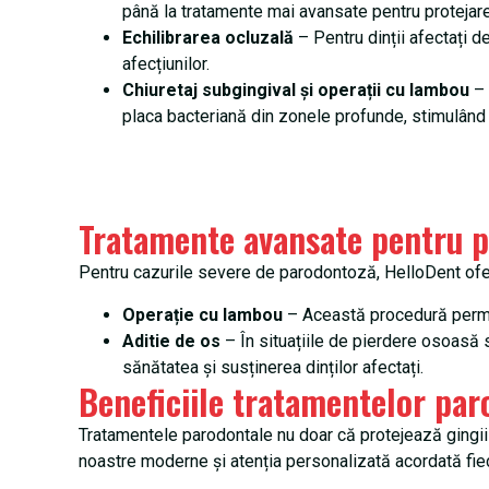
până la tratamente mai avansate pentru protejare
Echilibrarea ocluzală
– Pentru dinții afectați d
afecțiunilor.
Chiuretaj subgingival și operații cu lambou
– 
placa bacteriană din zonele profunde, stimulând 
Tratamente avansate pentru 
Pentru cazurile severe de parodontoză, HelloDent ofe
Operație cu lambou
– Această procedură permite
Aditie de os
– În situațiile de pierdere osoasă s
sănătatea și susținerea dinților afectați.
Beneficiile tratamentelor par
Tratamentele parodontale nu doar că protejează gingiile 
noastre moderne și atenția personalizată acordată fiecă