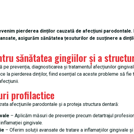
revenim pierderea dinților cauzată de afecțiuni parodontale
ansate, asigurăm sănătatea țesuturilor de susținere a dințil
tru sănătatea gingiilor și a structu
e prevenția, diagnosticarea și tratamentul afecțiunilor gingivale ș
duce la pierderea dinților, fiind esențial ca aceste probleme să f
fecțiunii.
ri profilactice
ata afecțiunile parodontale și a proteja structura dentară:
ivale
– Aplicăm măsuri de prevenție precum detartrajul profesional
 inflamației gingivale.
ie
– Oferim soluții avansate de tratare a inflamațiilor gingivale și