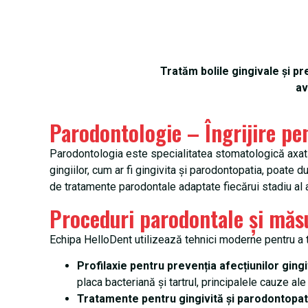
Tratăm bolile gingivale și p
av
Parodontologie – Îngrijire pen
Parodontologia este specialitatea stomatologică axată p
gingiilor, cum ar fi gingivita și parodontopatia, poate 
de tratamente parodontale adaptate fiecărui stadiu al a
Proceduri parodontale și măsu
Echipa HelloDent utilizează tehnici moderne pentru a tr
Profilaxie pentru prevenția afecțiunilor ging
placa bacteriană și tartrul, principalele cauze ale
Tratamente pentru gingivită și parodontopat