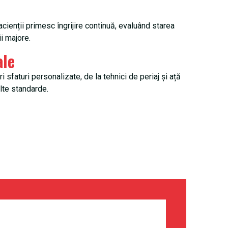
ienții primesc îngrijire continuă, evaluând starea
ii majore.
ale
 sfaturi personalizate, de la tehnici de periaj și ață
alte standarde.