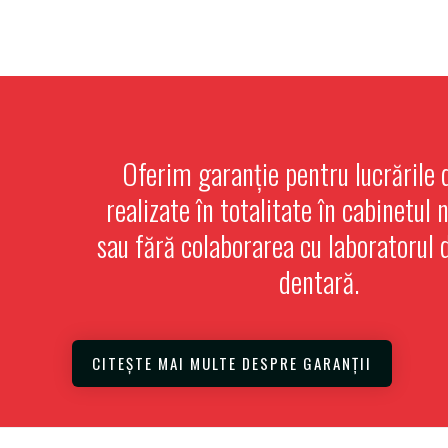
Oferim garanție pentru lucrările 
realizate în totalitate în cabinetul 
sau fără colaborarea cu laboratorul 
dentară.
CITEȘTE MAI MULTE DESPRE GARANȚII