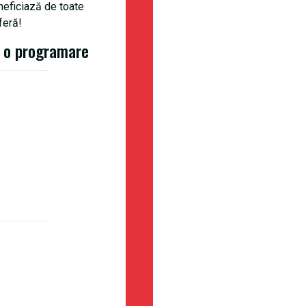
eneficiază de toate
feră!
i o programare