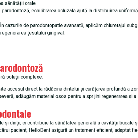
a sănătății orale.
e parodontoză, echilibrarea ocluzală ajută la distribuirea uniformă
În cazurile de parodontopatie avansată, aplicăm chiuretajul subgin
regenerarea țesutului gingival.
parodontoză
ră soluții complexe:
 accesul direct la rădăcina dintelui și curățarea profundă a zon
everă, adăugăm material osos pentru a sprijini regenerarea și a sta
odontale
și dinții, ci contribuie la sănătatea generală a cavității bucale ș
rui pacient, HelloDent asigură un tratament eficient, adaptat fie