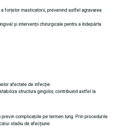
 a forțelor masticatorii, prevenind astfel agravarea
gival și intervenții chirurgicale pentru a îndepărta
elor afectate de infecție.
biliza structura gingiilor, contribuind astfel la
i previn complicațiile pe termen lung. Prin procedurile
cărui stadiu de afecțiune.