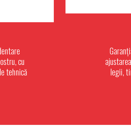
dentare
Garanți
nostru, cu
ajustare
de tehnică
legii, 