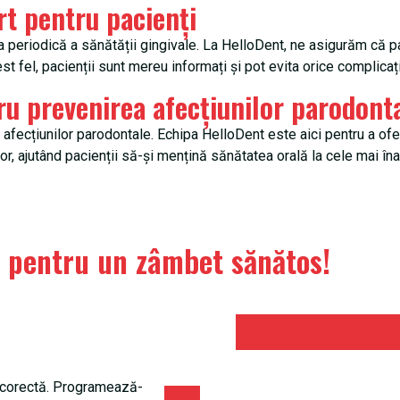
rt pentru pacienți
periodică a sănătății gingivale. La HelloDent, ne asigurăm că pac
est fel, pacienții sunt mereu informați și pot evita orice complicaț
ru prevenirea afecțiunilor parodont
 afecțiunilor parodontale. Echipa HelloDent este aici pentru a oferi
or, ajutând pacienții să-și mențină sănătatea orală la cele mai în
pentru un zâmbet sănătos!
 corectă. Programează-