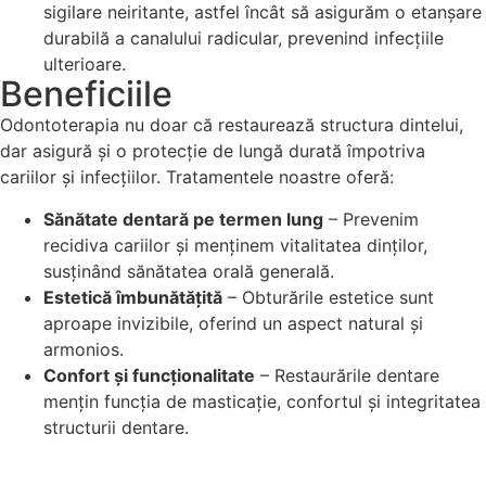
sigilare neiritante, astfel încât să asigurăm o etanșare
durabilă a canalului radicular, prevenind infecțiile
ulterioare.
Beneficiile
Odontoterapia nu doar că restaurează structura dintelui,
dar asigură și o protecție de lungă durată împotriva
cariilor și infecțiilor. Tratamentele noastre oferă:
Sănătate dentară pe termen lung
– Prevenim
recidiva cariilor și menținem vitalitatea dinților,
susținând sănătatea orală generală.
Estetică îmbunătățită
– Obturările estetice sunt
aproape invizibile, oferind un aspect natural și
armonios.
Confort și funcționalitate
– Restaurările dentare
mențin funcția de masticație, confortul și integritatea
structurii dentare.