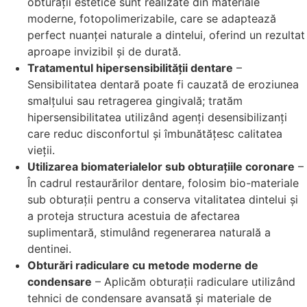
obturații estetice sunt realizate din materiale
moderne, fotopolimerizabile, care se adaptează
perfect nuanței naturale a dintelui, oferind un rezultat
aproape invizibil și de durată.
Tratamentul hipersensibilității dentare
–
Sensibilitatea dentară poate fi cauzată de eroziunea
smalțului sau retragerea gingivală; tratăm
hipersensibilitatea utilizând agenți desensibilizanți
care reduc disconfortul și îmbunătățesc calitatea
vieții.
Utilizarea biomaterialelor sub obturațiile coronare
–
În cadrul restaurărilor dentare, folosim bio-materiale
sub obturații pentru a conserva vitalitatea dintelui și
a proteja structura acestuia de afectarea
suplimentară, stimulând regenerarea naturală a
dentinei.
Obturări radiculare cu metode moderne de
condensare
– Aplicăm obturații radiculare utilizând
tehnici de condensare avansată și materiale de