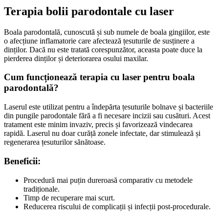
Terapia bolii parodontale cu laser
Boala parodontală, cunoscută și sub numele de boala gingiilor, este
o afecțiune inflamatorie care afectează țesuturile de susținere a
dinților. Dacă nu este tratată corespunzător, aceasta poate duce la
pierderea dinților și deteriorarea osului maxilar.
Cum funcționează terapia cu laser pentru boala
parodontală?
Laserul este utilizat pentru a îndepărta țesuturile bolnave și bacteriile
din pungile parodontale fără a fi necesare incizii sau cusături. Acest
tratament este minim invaziv, precis și favorizează vindecarea
rapidă. Laserul nu doar curăță zonele infectate, dar stimulează și
regenerarea țesuturilor sănătoase.
Beneficii:
Procedură mai puțin dureroasă comparativ cu metodele
tradiționale.
Timp de recuperare mai scurt.
Reducerea riscului de complicații și infecții post-procedurale.