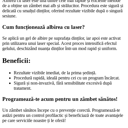
Albirea cu laser este una dintre cele mai rapide și eficiente metode
de a obține un zâmbet mai alb și strălucitor. Procedura este sigură și
delicată cu smalțul dinților, oferind rezultate vizibile după o singură
sesiune.
Cum funcționează albirea cu laser?
Se aplică un gel de albire pe suprafața dinților, iar apoi este activat
prin utilizarea unui laser special. Acest proces intensifică efectul
gelului, deschizând nuanța dinților într-un mod rapid și uniform.
Beneficii:
Rezultate vizibile imediat, de la prima ședință.
Procedură rapidă, ideală pentru cei cu un program încărcat.
Sigură și non-invazivă, fără sensibilitate excesivă după
tratament.
Programează-te acum pentru un zâmbet sănătos!
Un zâmbet sănătos începe cu o prevenție corectă. Programează-te
astăzi pentru un control profilactic și beneficiază de toate avantajele
pe care serviciile noastre ți le oferă!