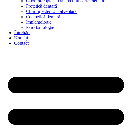
Odontoterapie – Tratamentul cariei dentare
Protetică dentară
Chirurgie dento – alveolară
Cosmetică dentară
Implantologie
Parodontologie
Întrebări
Noutăți
Contact