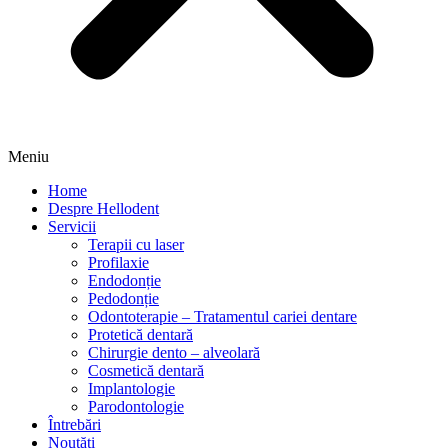
Meniu
Home
Despre Hellodent
Servicii
Terapii cu laser
Profilaxie
Endodonție
Pedodonție
Odontoterapie – Tratamentul cariei dentare
Protetică dentară
Chirurgie dento – alveolară
Cosmetică dentară
Implantologie
Parodontologie
Întrebări
Noutăți