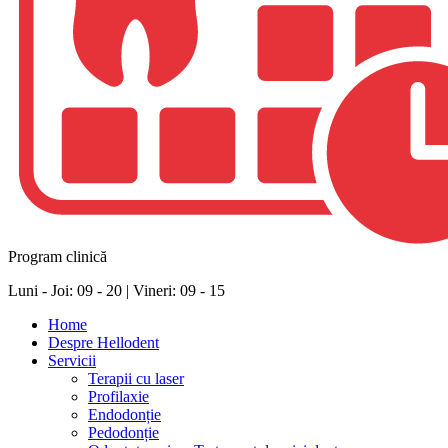
Program clinică
Luni - Joi: 09 - 20 | Vineri: 09 - 15
Home
Despre Hellodent
Servicii
Terapii cu laser
Profilaxie
Endodonție
Pedodonție