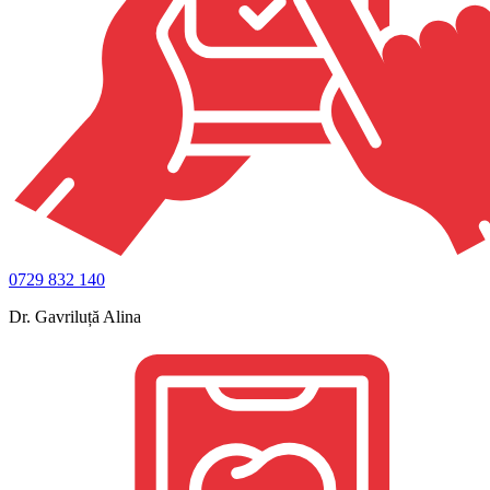
0729 832 140
Dr. Gavriluță Alina