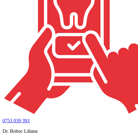
0753 039 393
Dr. Boboc Liliana