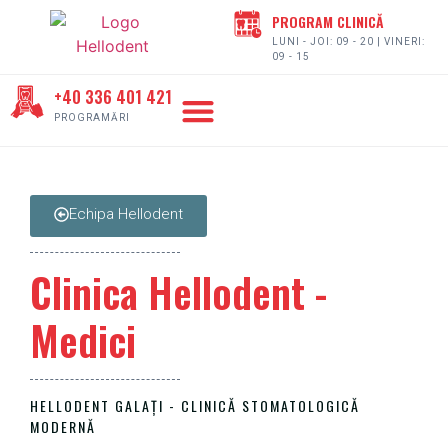
PROGRAM CLINICĂ
LUNI - JOI: 09 - 20 | VINERI:
09 - 15
+40 336 401 421
DESPRE HELLODENT
PROGRAMĂRI
Echipa Hellodent
Clinica Hellodent -
Medici
HELLODENT GALAȚI - CLINICĂ STOMATOLOGICĂ
MODERNĂ